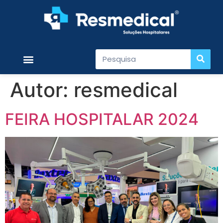
Quem Somos
Nossos Produtos
Nossos Serviços
Trabalhe Conosco
Acesso Restrito
Autor:
resmedical
FEIRA HOSPITALAR 2024