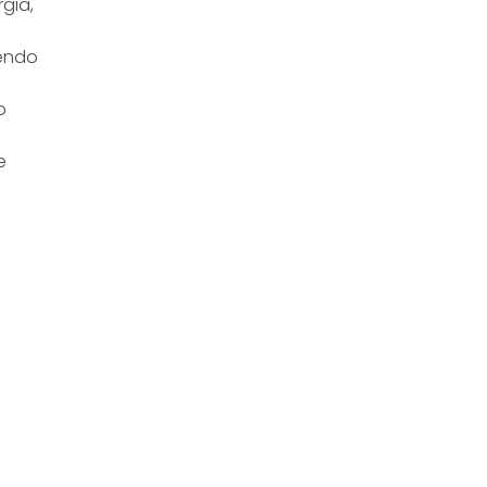
gia,
dendo
o
e