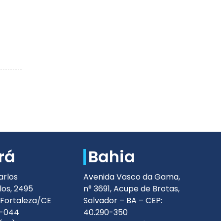
rá
Bahia
arlos
Avenida Vasco da Gama,
os, 2495
n° 3691, Acupe de Brotas,
 Fortaleza/CE
Salvador – BA – CEP:
5-044
40.290-350